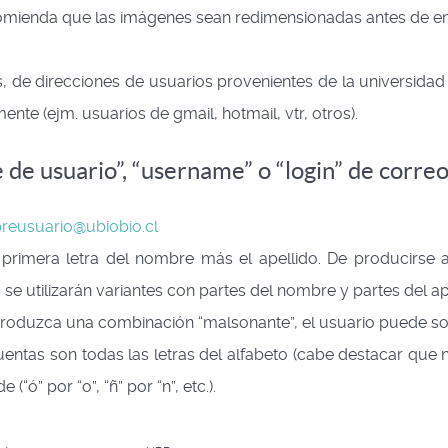
omienda que las imágenes sean redimensionadas antes de en
as, de direcciones de usuarios provenientes de la universidad
te (ejm. usuarios de gmail, hotmail, vtr, otros).
e de usuario”, “username” o “login” de corre
eusuario@ubiobio.cl
rimera letra del nombre más el apellido. De producirse 
utilizarán variantes con partes del nombre y partes del ape
oduzca una combinación “malsonante”, el usuario puede soli
entas son todas las letras del alfabeto (cabe destacar que n
“ó” por “o”, “ñ” por “n”, etc.).