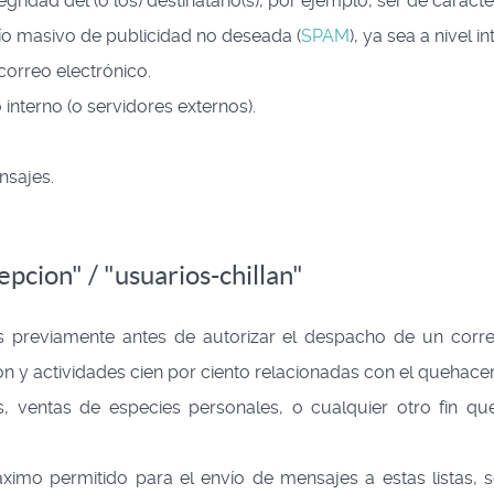
ridad del (o los) destinatario(s), por ejemplo, ser de carácte
vío masivo de publicidad no deseada (
SPAM
), ya sea a nivel 
correo electrónico.
interno (o servidores externos).
nsajes.
pcion" / "usuarios-chillan"
s previamente antes de autorizar el despacho de un corre
n y actividades cien por ciento relacionadas con el quehacer 
as, ventas de especies personales, o cualquier otro fin 
imo permitido para el envío de mensajes a estas listas, se